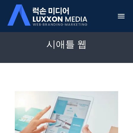
Skip
to
Tog
content
Nav
HOME
시애틀 웹
럭손미디어 소개
미국 웹사이트 개발 전문
쇼핑몰 개발
온라인 마케팅