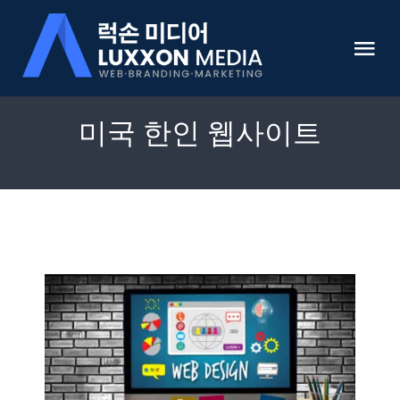
Skip
to
Tog
content
Nav
HOME
미국 한인 웹사이트
럭손미디어 소개
미국 웹사이트 개발 전문
쇼핑몰 개발
온라인 마케팅